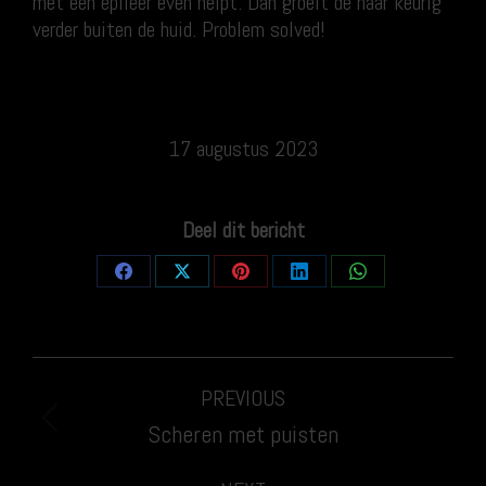
met een epileer even helpt. Dan groeit de haar keurig
verder buiten de huid. Problem solved!
17 augustus 2023
Deel dit bericht
Share
Share
Share
Share
Share
on
on
on
on
on
Facebook
X
Pinterest
LinkedIn
WhatsApp
Post
PREVIOUS
navigation
Previous
Scheren met puisten
post: