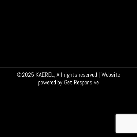
een grote groep vrienden, de mooiste vriendin,
een topfunctie en het ene succes na het
andere. Hij springt ’s avonds op z’n
wielrenfiets en start het weekend in de
boksschool. Hij zorgt goed voor zichzelf en
voor de wereld om hem heen. Hij weet waar…
©2025 KAEREL, All rights reserved | Website
powered by
Get Responsive