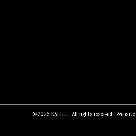
Plastic soep – niet geschikt voor de
nieuws
Door
kaerel2017
6 juli 2018
Plastic soep – niet geschikt voor de menuk
we niet over plastic soep zeggen. En over p
erover? Plastic soep…
©2025 KAEREL, All rights reserved | Website