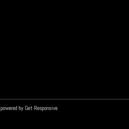
 menukaart
aart Soep is lekker en voedzaam. Gevuld met verse ingrediënt
lastic soep heb je de laatste tijd vast wel wat gehoord. Maar
 powered by
Get Responsive