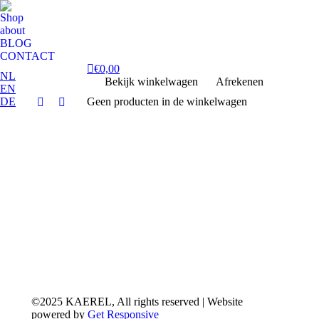
Shop
about
BLOG
CONTACT
€
0,00
NL
Bekijk winkelwagen
Afrekenen
EN
DE
Geen producten in de winkelwagen
Facebook
Instagram
page
page
opens
opens
in
in
new
new
window
window
©2025 KAEREL, All rights reserved | Website
powered by
Get Responsive